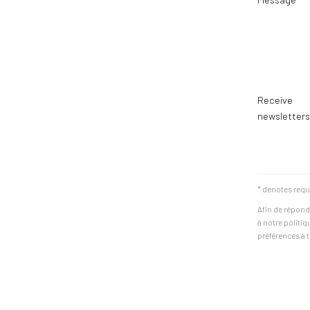
Receive
newsletters
* denotes requ
Afin de répond
à notre politi
préférences à t