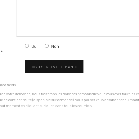
Oui
Non
 *
ENVOYER UNE DEMANDE
ired fields
re à votre demande, nous traiterons les données personnelles que vous avez fournies
que de confidentialité (disponible sur demande). Vous pouvez vous désabonner ou modif
out moment en cliquant sur le lien dans tous les courriels.