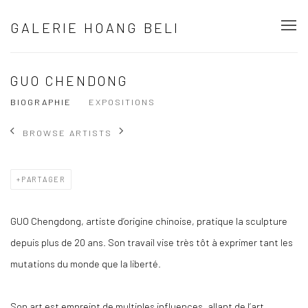
GALERIE HOANG BELI
GUO CHENDONG
BIOGRAPHIE
EXPOSITIONS
BROWSE ARTISTS
PARTAGER
GUO Chengdong
, artiste d’origine chinoise, pratique la sculpture
depuis plus de 20 ans. Son travail vise très tôt à exprimer tant les
mutations du monde que la liberté.
Son art est empreint de multiples influences, allant de l’art