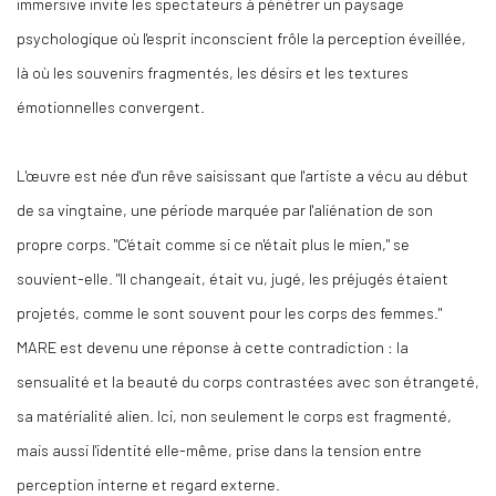
immersive invite les spectateurs à pénétrer un paysage
psychologique où l'esprit inconscient frôle la perception éveillée,
là où les souvenirs fragmentés, les désirs et les textures
émotionnelles convergent.
L'œuvre est née d'un rêve saisissant que l'artiste a vécu au début
de sa vingtaine, une période marquée par l'aliénation de son
propre corps. "C'était comme si ce n'était plus le mien," se
souvient-elle. "Il changeait, était vu, jugé, les préjugés étaient
projetés, comme le sont souvent pour les corps des femmes."
MARE est devenu une réponse à cette contradiction : la
sensualité et la beauté du corps contrastées avec son étrangeté,
sa matérialité alien. Ici, non seulement le corps est fragmenté,
mais aussi l'identité elle-même, prise dans la tension entre
perception interne et regard externe.